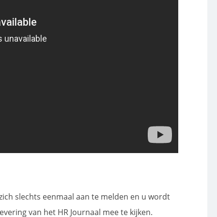
t zich slechts eenmaal aan te melden en u wordt
vering van het HR Journaal mee te kijken.