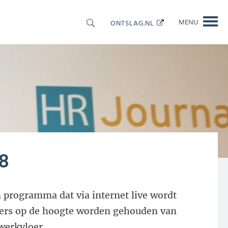
ONTSLAG.NL
MENU
OOLS
CONTACT
18
 programma dat via internet live wordt
rs op de hoogte worden gehouden van
werkvloer.