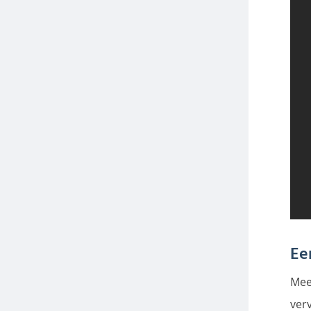
Ee
Meek
ver