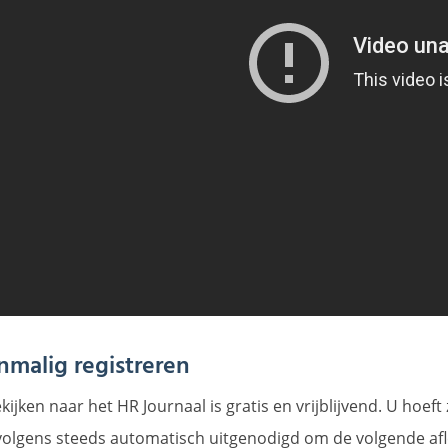
nmalig registreren
ijken naar het HR Journaal is gratis en vrijblijvend. U hoef
volgens steeds automatisch uitgenodigd om de volgende afle