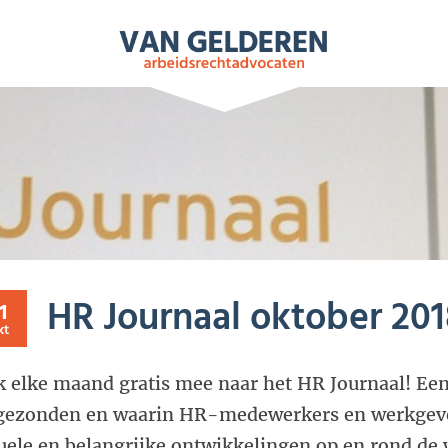
NIEUWS
ARBEIDSRECHT
VIDEO’S
T
HR Journaal oktober 20
1
kt
k elke maand gratis mee naar het HR Journaal! Een
gezonden en waarin HR-medewerkers en werkgeve
uele en belangrijke ontwikkelingen op en rond de 