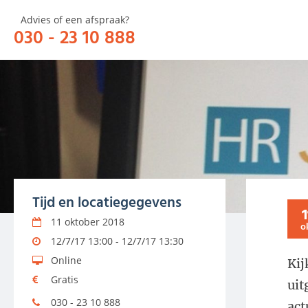
Advies of een afspraak?
030 - 23 10 888
HOME
OVER
Tijd en locatiegegevens
1
11 oktober 2018
o
12/7/17 13:00 - 12/7/17 13:30
Online
Kij
Gratis
uit
030 - 23 10 888
act