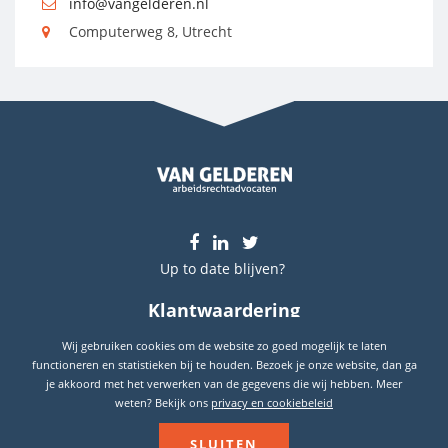
info@vangelderen.nl
Computerweg 8, Utrecht
Up to date blijven?
Klantwaardering
9.7
Wij gebruiken cookies om de website zo goed mogelijk te laten
Gebaseerd op
289
reviews
functioneren en statistieken bij te houden. Bezoek je onze website, dan ga
je akkoord met het verwerken van de gegevens die wij hebben. Meer
weten? Bekijk ons
privacy en cookiebeleid
© WWW.VANGELDEREN.NL 2026
SLUITEN