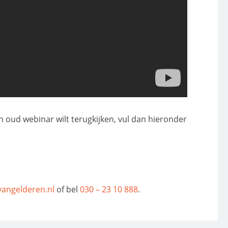
n oud webinar wilt terugkijken, vul dan hieronder
vangelderen.nl
of bel
030 – 23 10 888
.