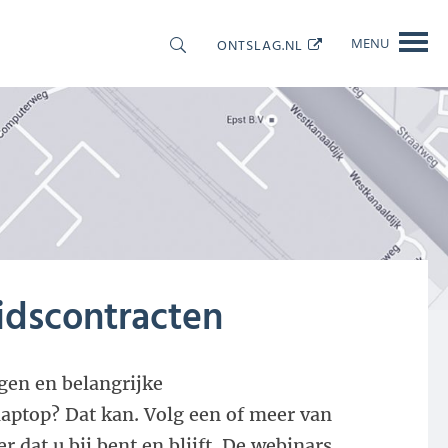
ONTSLAG.NL
MENU
OOLS
CONTACT
idscontracten
gen en belangrijke
laptop? Dat kan. Volg een of meer van
dat u bij bent en blijft. De webinars