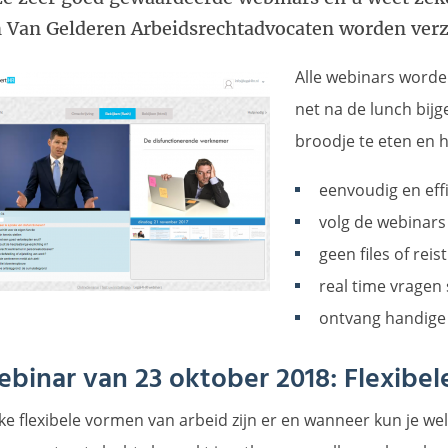
 Van Gelderen Arbeidsrechtadvocaten worden ver
Alle webinars worde
net na de lunch bij
broodje te eten en h
eenvoudig en eff
volg de webinars 
geen files of reist
real time vragen 
ontvang handige 
binar van 23 oktober 2018: Flexibel
ke flexibele vormen van arbeid zijn er en wanneer kun je we