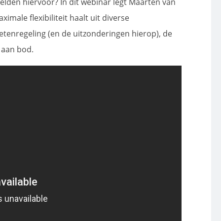
elden hiervoor? In dit webinar legt Maarten van
male flexibiliteit haalt uit diverse
tenregeling (en de uitzonderingen hierop), de
 aan bod.