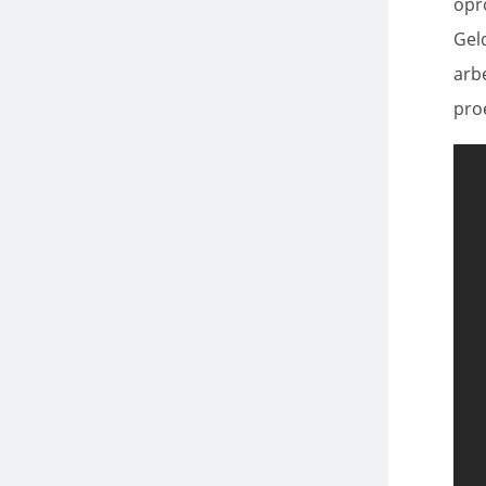
opr
Geld
arb
pro