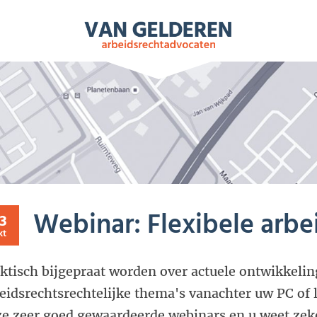
NIEUWS
ARBEIDSRECHT
VIDEO’S
T
Webinar: Flexibele arbe
3
kt
ktisch bijgepraat worden over actuele ontwikkelin
eidsrechtsrechtelijke thema's vanachter uw PC of 
e zeer goed gewaardeerde webinars en u weet zeker 