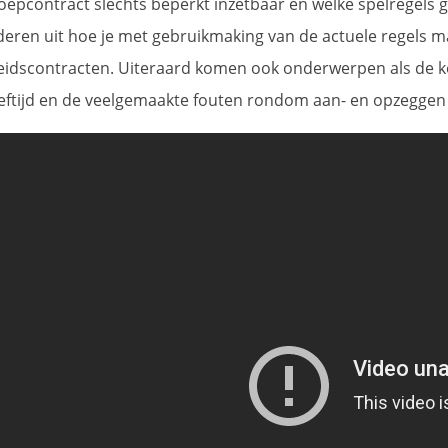
oepcontract slechts beperkt inzetbaar en welke spelregels g
eren uit hoe je met gebruikmaking van de actuele regels maxi
eidscontracten. Uiteraard komen ook onderwerpen als de ke
eftijd en de veelgemaakte fouten rondom aan- en opzeggen