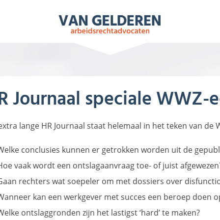
NIEUWS
ARBEIDSRECHT
VIDEO’S
T
R Journaal speciale WWZ-e
 extra lange HR Journaal staat helemaal in het teken van de
Welke conclusies kunnen er getrokken worden uit de gepub
Hoe vaak wordt een ontslagaanvraag toe- of juist afgewezen
Gaan rechters wat soepeler om met dossiers over disfuncti
Wanneer kan een werkgever met succes een beroep doen o
Welke ontslaggronden zijn het lastigst ‘hard’ te maken?