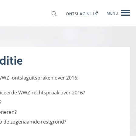
ONTSLAG.NL
MENU
OOLS
CONTACT
ditie
 WWZ -ontslaguitspraken over 2016:
liceerde WWZ-rechtspraak over 2016?
?
oneren?
p de zogenaamde restgrond?