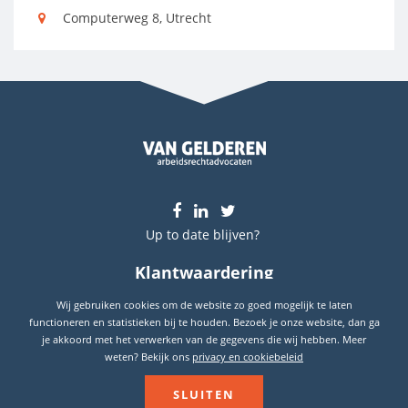
Computerweg 8, Utrecht
Up to date blijven?
Klantwaardering
9.7
Wij gebruiken cookies om de website zo goed mogelijk te laten
Gebaseerd op
289
reviews
functioneren en statistieken bij te houden. Bezoek je onze website, dan ga
je akkoord met het verwerken van de gegevens die wij hebben. Meer
weten? Bekijk ons
privacy en cookiebeleid
© WWW.VANGELDEREN.NL 2026
SLUITEN
ALGEMENE VOORWAARDEN
DISCLAIMER
PRIVACY