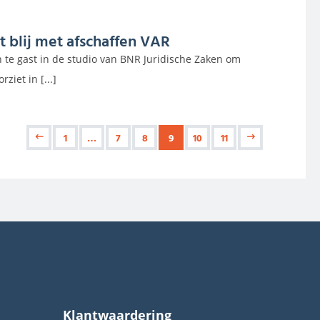
t blij met afschaffen VAR
 te gast in de studio van BNR Juridische Zaken om
ziet in [...]
1
…
7
8
9
10
11
Klantwaardering