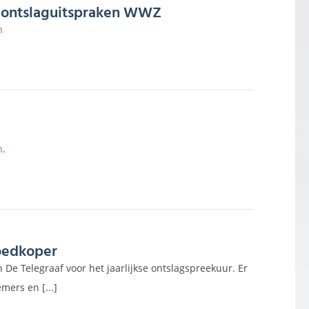
e ontslaguitspraken WWZ
n
n
.
oedkoper
De Telegraaf voor het jaarlijkse ontslagspreekuur. Er
ers en [...]