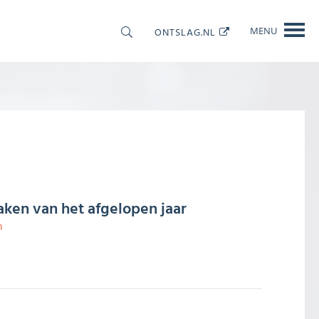
ONTSLAG.NL
MENU
OOLS
CONTACT
aken van het afgelopen jaar
n