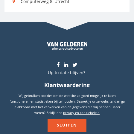
Computerweg 8, Utrecht
Up to date blijven?
Klantwaardering
9.7
Wij gebruiken cookies om de website zo goed mogelijk te laten
Gebaseerd op
289
reviews
functioneren en statistieken bij te houden. Bezoek je onze website, dan ga
je akkoord met het verwerken van de gegevens die wij hebben. Meer
weten? Bekijk ons
privacy en cookiebeleid
© WWW.VANGELDEREN.NL 2026
SLUITEN
ALGEMENE VOORWAARDEN
DISCLAIMER
PRIVACY