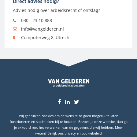
Direct advies nodig?
Advies nodig over arbeidsrecht of ontslag?
030 - 23 10 888
info@vangelderen.nl
Computerweg 8, Utrecht
Up to date blijven?
Wij gebruiken cookies om de website zo goed mogelijk te laten
Klantwaardering
functioneren en statistieken bij te houden. Bezoek je onze website, dan ga
je akkoord met het verwerken van de gegevens die wij hebben. Meer
9.7
weten? Bekijk ons
privacy en cookiebeleid